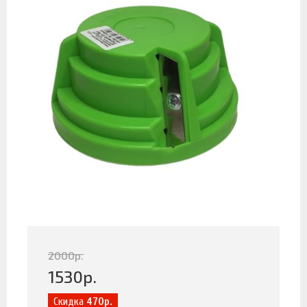
2000
р.
1530
р.
Скидка
470р.