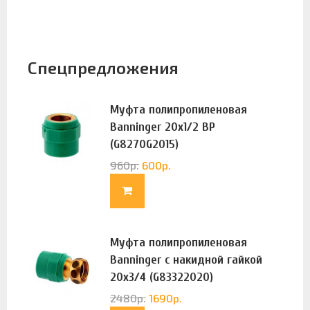
Спецпредложения
Муфта полипропиленовая
Banninger 20х1/2 ВР
(G8270G2015)
960
р.
600
р.
Муфта полипропиленовая
Banninger с накидной гайкой
20х3/4 (G83322020)
2480
р.
1690
р.