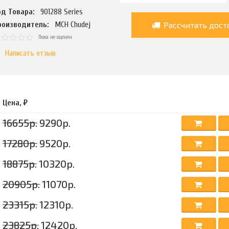
од Товара:
901288 Series
Рассчитать дост
роизводитель:
MCH Chudej
Пока не оценен
Написать отзыв
Цена, ₽
16655р.
9290р.
17280р.
9520р.
18875р.
10320р.
20905р.
11070р.
23315р.
12310р.
23825р.
12420р.