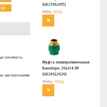
(G8270G2015)
960
р.
600
р.
ую способность.
Муфта полипропиленовая
Banninger 20х3/4 НР
(G8243G2020)
ха, при пересыхании
1650
р.
1100
р.