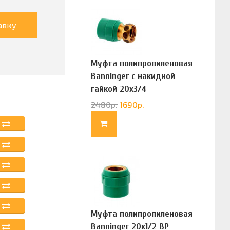
авку
Муфта полипропиленовая
Banninger с накидной
гайкой 20х3/4
(G83322020)
2480
р.
1690
р.
Муфта полипропиленовая
Banninger 20х1/2 ВР