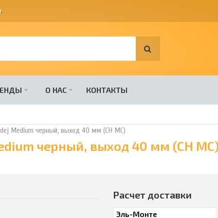
я
.
РЕНДЫ
О НАС
КОНТАКТЫ
dej Medium черный, выход 40 мм (CH MC)
edium черный, выход 40 мм (CH MC
Расчет доставки