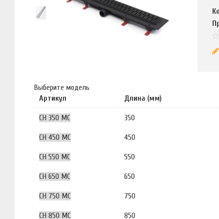
К
П
Выберите модель
Артикул
Длина (мм)
CH 350 MC
350
CH 450 MC
450
CH 550 MC
550
CH 650 MC
650
CH 750 MC
750
CH 850 MC
850