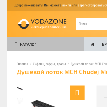
Добро пожаловать! Вы можете
войти
или
зарегистрироватьс
Б
КАТАЛОГ
Сифоны, гофры, трапы
Душевой лоток MCH Chu
Душевой лоток MCH Chudej M