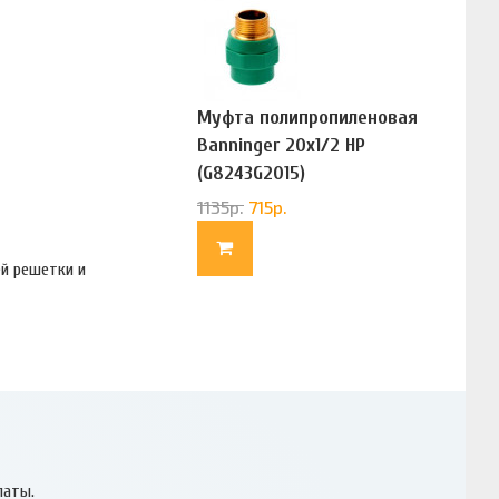
Муфта полипропиленовая
Banninger 20х1/2 НР
(G8243G2015)
1135
р.
715
р.
ей решетки и
латы.