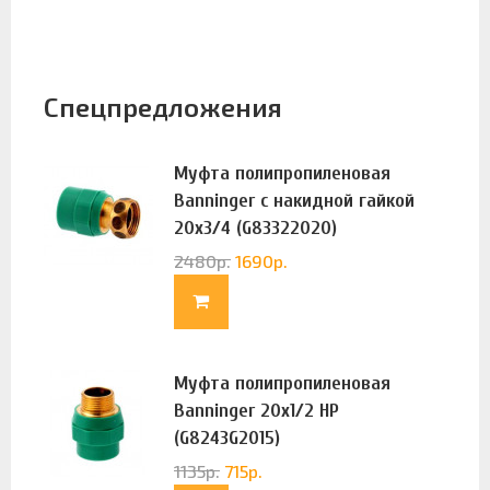
Спецпредложения
Муфта полипропиленовая
Banninger с накидной гайкой
20х3/4 (G83322020)
2480
р.
1690
р.
Муфта полипропиленовая
Banninger 20х1/2 НР
(G8243G2015)
1135
р.
715
р.