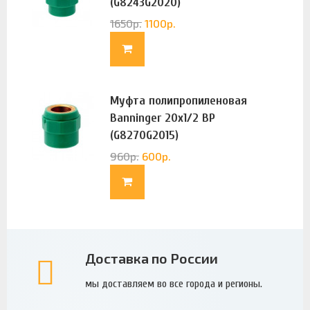
(G8243G2020)
1650
р.
1100
р.
Муфта полипропиленовая
Banninger 20х1/2 ВР
(G8270G2015)
960
р.
600
р.
Доставка по России
мы доставляем во все города и регионы.