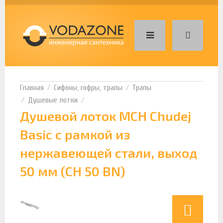
Сифоны, гофры, трапы
Трапы
Душевые лотки
Душевой лоток MCH Chudej
Basic с рамкой из
нержавеющей стали, выход
50 мм (CH 50 BN)