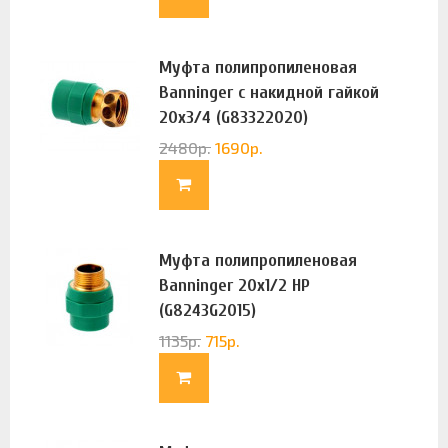
Муфта полипропиленовая
Banninger с накидной гайкой
20х3/4 (G83322020)
2480
р.
1690
р.
Муфта полипропиленовая
Banninger 20х1/2 НР
(G8243G2015)
1135
р.
715
р.