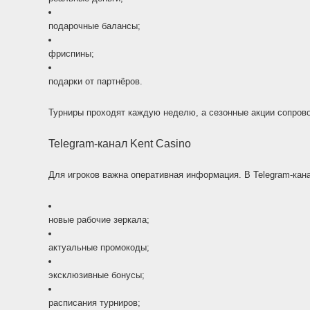
подарочные балансы;
фриспины;
подарки от партнёров.
Турниры проходят каждую неделю, а сезонные акции сопро
Telegram-канал Kent Casino
Для игроков важна оперативная информация. В Telegram-кана
новые рабочие зеркала;
актуальные промокоды;
эксклюзивные бонусы;
расписания турниров;