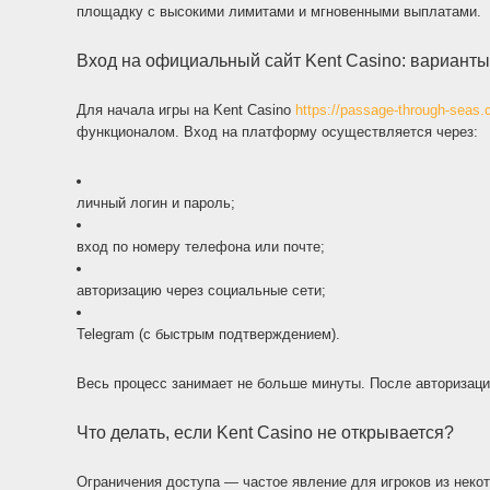
площадку с высокими лимитами и мгновенными выплатами.
Вход на официальный сайт Kent Casino: варианты
Для начала игры на Kent Casino
https://passage-through-seas.
функционалом. Вход на платформу осуществляется через:
личный логин и пароль;
вход по номеру телефона или почте;
авторизацию через социальные сети;
Telegram (с быстрым подтверждением).
Весь процесс занимает не больше минуты. После авторизаци
Что делать, если Kent Casino не открывается?
Ограничения доступа — частое явление для игроков из некот