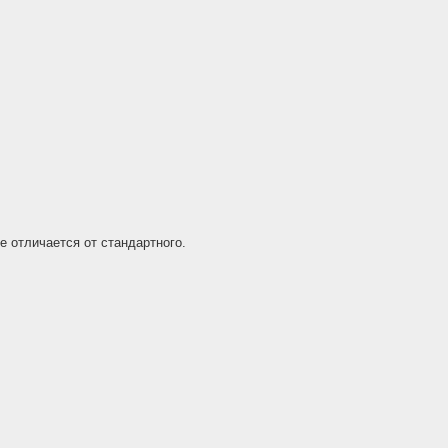
е отличается от стандартного.