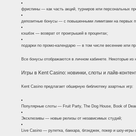
фриспины — как часть акций, турниров или персональных п
депозитные бонусы — с повышенными лимитами на первых п
кэшбэк — возврат от проигрышей в процентах;
подарки по промо-календарю — в том числе весенние или пр
Все бонусы отображаются в личном кабинете. Некоторые из 
Игры в Kent Casino: новинки, слоты и лайв-контен
Kent Casino предлагает обширную библиотеку азартных игр:
Популярные слоты — Fruit Party, The Dog House, Book of Dea
Эксклюзивы — новые релизы от независимых студий;
Live Casino — рулетка, баккара, блэкджек, покер и шоу-игры