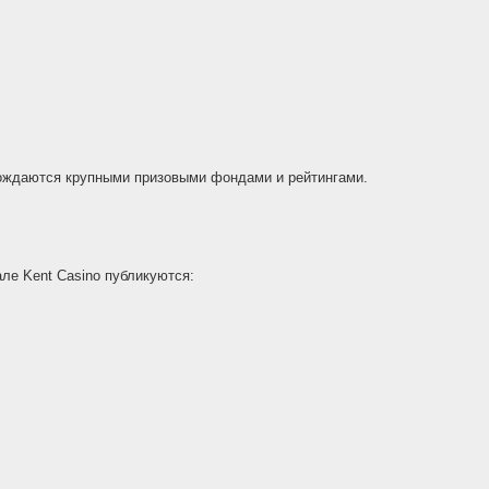
вождаются крупными призовыми фондами и рейтингами.
ле Kent Casino публикуются: