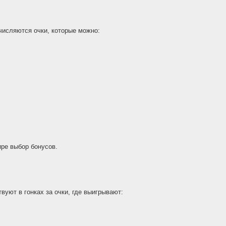
числяются очки, которые можно:
ре выбор бонусов.
вуют в гонках за очки, где выигрывают: