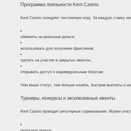
Программа лояльности Kent Casino
Kent Casino поощряет постоянную игру. За каждую ставку на
обменять на реальные деньги;
использовать для получения фриспинов;
тратить на участие в закрытых ивентах;
открывать доступ к индивидуальным бонусам.
Чем выше статус, тем больше кэшбэк, быстрее выплаты и ши
Турниры, конкурсы и эксклюзивные ивенты
Kent Casino проводит регулярные соревнования. Игроки участ
реальные деньги;