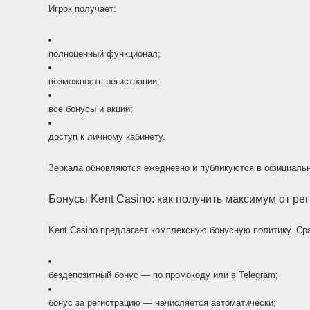
Игрок получает:
полноценный функционал;
возможность регистрации;
все бонусы и акции;
доступ к личному кабинету.
Зеркала обновляются ежедневно и публикуются в официальном
Бонусы Kent Casino: как получить максимум от ре
Kent Casino предлагает комплексную бонусную политику. Сра
бездепозитный бонус — по промокоду или в Telegram;
бонус за регистрацию — начисляется автоматически;