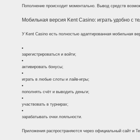
Пополнение происходит моментально. Вывод средств возмож
Мобильная версия Kent Casino: играть удобно с т
У Kent Casino есть полностью адаптированная мобильная вер
зарегистрироваться и войти;
активировать бонусы;
играть в любые слоты и лайв-игры;
пополнять счёт и выводить деньги;
участвовать в турнирах;
зарабатывать очки лояльности.
Приложения распространяются через официальный сайт и Tel